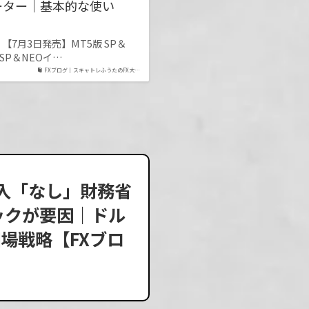
ーター｜基本的な使い
7月3日発売】MT5版 SP＆
SP＆NEOイ…
FXブログ｜スキャトレふうたのFX大…
介入「なし」財務省
ックが要因｜ドル
場戦略【FXブロ