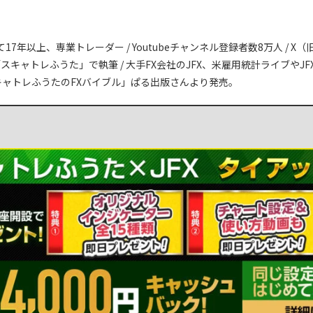
7年以上、専業トレーダー / Youtubeチャンネル登録者数8万人 / X
m に「スキャトレふうた」で執筆 / 大手FX会社のJFX、米雇用統計ライブや
に「スキャトレふうたのFXバイブル」ぱる出版さんより発売。