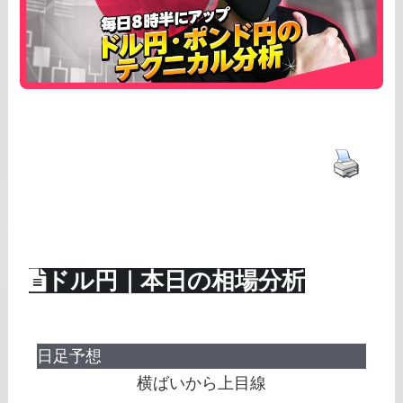
ドル円｜本日の相場分析
日足予想
横ばいから上目線