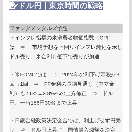
ドル円｜東京時間の戦略
ファンダメンタルズ予想
・インフレ指標の米消費者物価指数（CPI）
は ⇒ 市場予想を下回りインフレ鈍化を示し
ドル売り、米金利も低下で売りが加速
・米FOMCでは ⇒ 2024年の利下げ示唆が3
回→1回 ⇒ FF金利の長期見通し（中立金
利）も2.6%→2.8%への上方修正 ⇒ ドル
円、一時156円30台まで上昇
・日銀金融政策決定会合では、利上げせず円売
り ⇒ ドル円上昇↗ 国債購入減額を決定