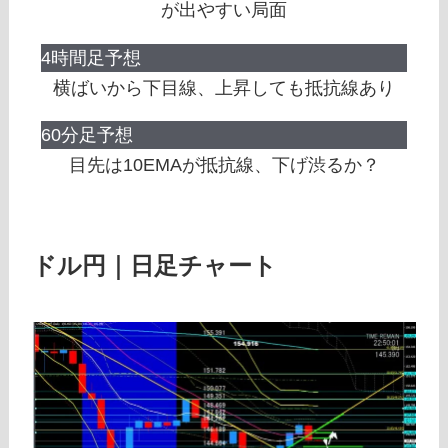
が出やすい局面
4時間足予想
横ばいから下目線、上昇しても抵抗線あり
60分足予想
目先は10EMAが抵抗線、下げ渋るか？
ドル円｜日足チャート