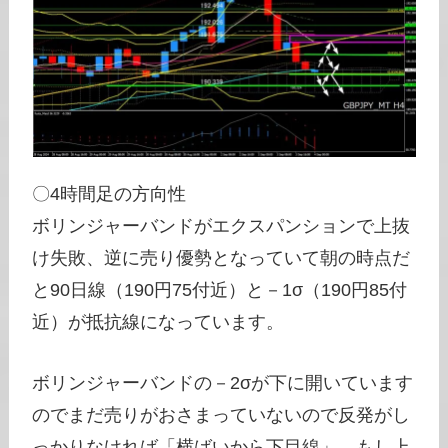
〇4時間足の方向性
ボリンジャーバンドがエクスパンションで上抜
け失敗、逆に売り優勢となっていて朝の時点だ
と90日線（190円75付近）と－1σ（190円85付
近）が抵抗線になっています。
ボリンジャーバンドの－2σが下に開いています
のでまだ売りがおさまっていないので反発がし
っかりなければ「横ばいから下目線」、もし上