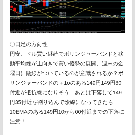
〇日足の方向性
円安、ドル買い継続でボリンジャーバンドと移
動平均線が上向きで買い優勢の展開、週末の金
曜日に陰線がついているのが意識されるか？ボ
リンジャーバンドの＋1σのある149円149円80
付近が抵抗線になりそう。あとは下落して149
円35付近を割り込んで陰線になってきたら
10EMAのある149円10から00付近までの下落に
注意！