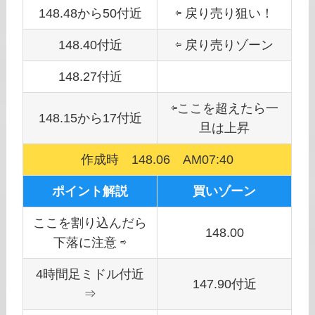
148.48から50付近
⇦ 戻り売り狙い！
148.40付近
⇦ 戻り売りゾーン
148.27付近
⇦ここを超えたら一
148.15から17付近
旦は上昇
作成時 148.06 AM07:40
ポイント解説
買いゾーン
ここを割り込んだら
148.00
下落に注意 ⇨
4時間足ミドル付近
147.90付近
⇒