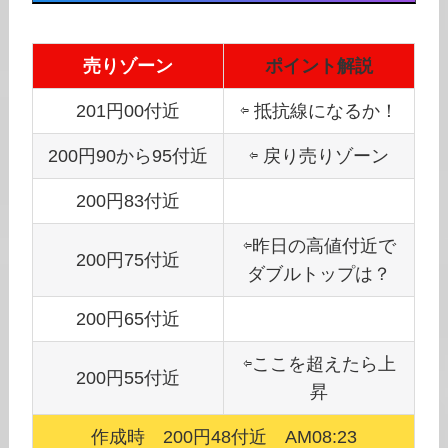
売りゾーン
ポイント解説
201円00付近
⇦ 抵抗線になるか！
200円90から95付近
⇦ 戻り売りゾーン
200円83付近
⇦昨日の高値付近で
200円75付近
ダブルトップは？
200円65付近
⇦ここを超えたら上
200円55付近
昇
作成時 200円48付近 AM08:23