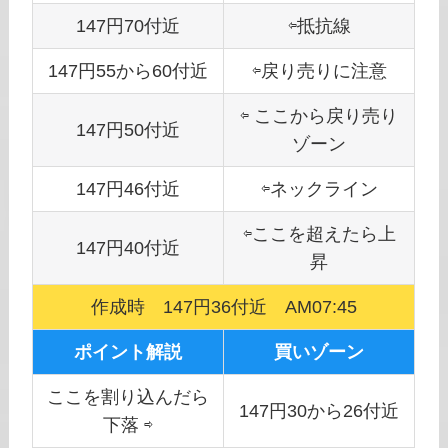
147円70付近
⇦抵抗線
147円55から60付近
⇦戻り売りに注意
⇦ ここから戻り売り
147円50付近
ゾーン
147円46付近
⇦ネックライン
⇦ここを超えたら上
147円40付近
昇
作成時 147円36付近 AM07:45
ポイント解説
買いゾーン
ここを割り込んだら
147円30から26付近
下落 ⇨