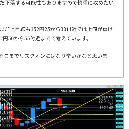
だ下落する可能性もありますので慎重に攻めたい
でまだ上目線も152円25から30付近では上値が重け
2円50から55付近までで考えています。
でそこまでリスクオンにはなり辛いかなと思いま