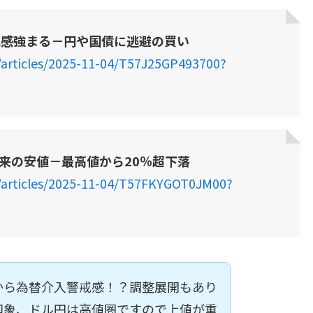
戒感強まる－円や国債に逃避の買い
/articles/2025-11-04/T57J25GP493700?
以来の安値－最高値から20％超下落
/articles/2025-11-04/T57FKYGOT0JM00?
から為替介入警戒感！？調整展開もあり
印象、ドル円は高値圏ですので上値が重