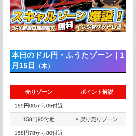
本日のドル円・ふうたゾーン｜1
月15日
（木）
売りゾーン
ポイント解説
159円00から05付近
158円95付近
⇦ 戻り売りゾーン
158円78から80付近