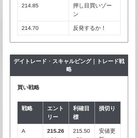
214.85
押し目買いゾー
ン
214.70
反発するか！
デイトレード
・
スキャルピング｜トレード戦
略
買い戦略
戦略
エント
利確目
損切り
リー
標
A
215.26
215.50
安値更