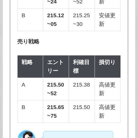
~24
~52
新
B
215.12
215.25
安値更
~05
~30
新
売り戦略
戦略
エント
利確目
損切り
リー
標
A
215.50
215.38
高値更
~52
新
B
215.65
215.50
高値更
~75
新