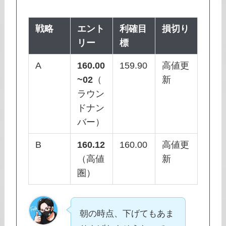
戦略
エント
利確目
損切り
リー
標
A
160.00
159.90
高値更
~02
（
新
ラウン
ドナン
バー）
B
160.12
160.00
高値更
（高値
新
圏）
朝の時点、下げてもあま